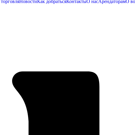
 торговля
Новости
Как добраться
Контакты
О нас
Арендаторам
О во