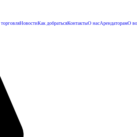
 торговля
Новости
Как добраться
Контакты
О нас
Арендаторам
О во